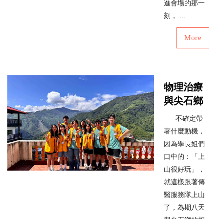
進會場的那一
刻， ...
More
物理治療
與尖石鄉
不確定帶
著什麼動機，
因為學長姐們
口中的：「上
山很好玩」，
就這樣跟著傳
醫服務隊上山
了，為期八天