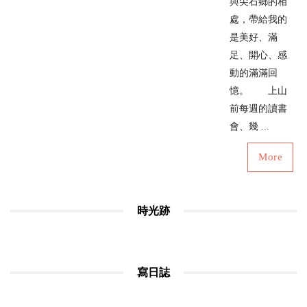
與尖石鄉的相
處，帶給我的
是美好、滿
足、開心、感
動的滿滿回
憶。 上山
前每週的讀書
會、幾 ...
More
時光跡
寫日誌