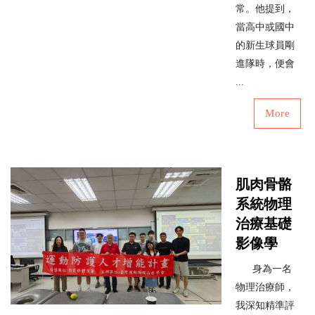
常。他提到，
當高中或國中
的新生球員剛
進隊時，便會
...
More
肌肉骨骼
系統物理
治療基礎
影像學
身為一名
物理治療師，
我深知精準評