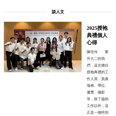
談人文
2025授袍
典禮個人
心得
陳玟伶 要
升大二的我
們，這次擔任
授袍典禮的工
作人員，負責
場佈、帶位、
遞獎、攝影
等，除了協助
工作以外，這
正是一個特別