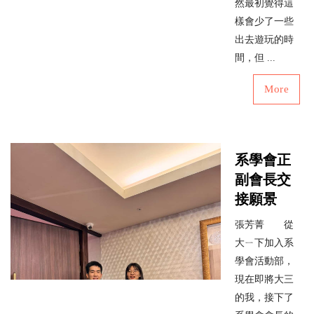
然最初覺得這
樣會少了一些
出去遊玩的時
間，但 ...
More
系學會正
副會長交
接願景
張芳菁 從
大ㄧ下加入系
學會活動部，
現在即將大三
的我，接下了