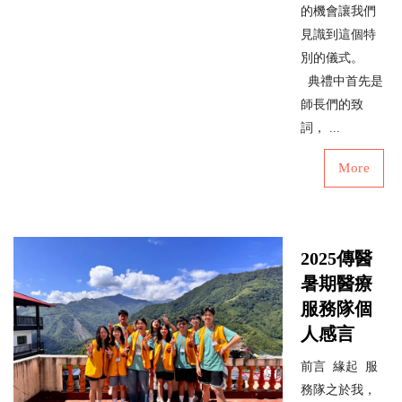
的機會讓我們
見識到這個特
別的儀式。
典禮中首先是
師長們的致
詞， ...
More
2025傳醫
暑期醫療
服務隊個
人感言
前言 緣起 服
務隊之於我，