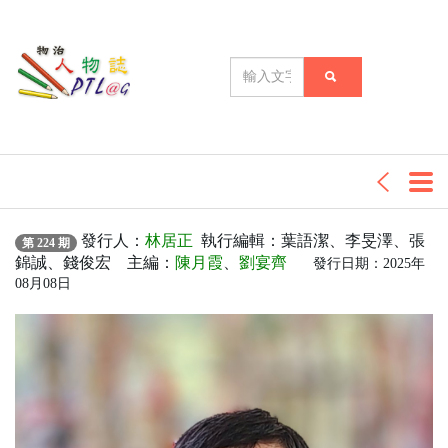
發行人：
林居正
執行編輯：葉語潔、李旻澤、張
第 224 期
錦誠、錢俊宏 主編：
陳月霞
、
劉宴齊
發行日期：2025年
08月08日