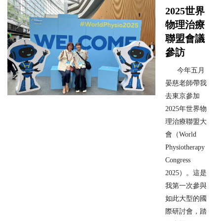
2025世界
物理治療
聯盟會議
參訪
今年五月
晏慈老師帶我
去東京參加
2025年世界物
理治療聯盟大
會（World
Physiotherapy
Congress
2025）。這是
我第一次參與
如此大型的國
際研討會，踏