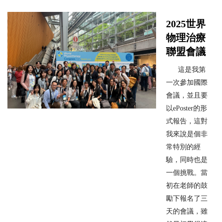
2025世界
物理治療
聯盟會議
這是我第
一次參加國際
會議，並且要
以ePoster的形
式報告，這對
我來說是個非
常特別的經
驗，同時也是
一個挑戰。當
初在老師的鼓
勵下報名了三
天的會議，雖