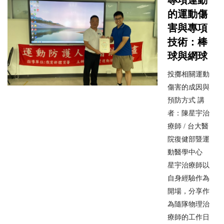
專項運動
的運動傷
害與專項
技術：棒
球與網球
投擲相關運動
傷害的成因與
預防方式 講
者：陳星宇治
療師 / 台大醫
院復健部暨運
動醫學中心
星宇治療師以
自身經驗作為
開場，分享作
為隨隊物理治
療師的工作日