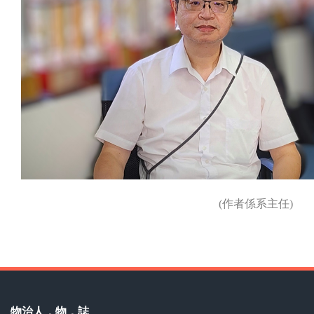
(作者係系主任)
物治人．物．誌