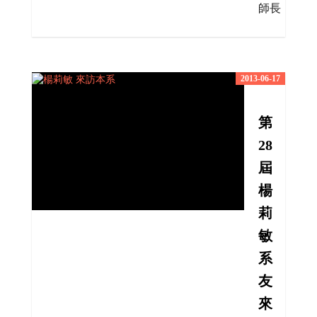
師長
2013-06-17
第
28
屆
楊
莉
敏
系
友
來