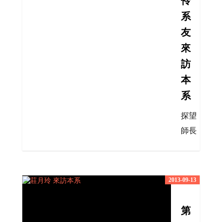
伶
系
友
來
訪
本
系
探望
師長
2013-09-13
第