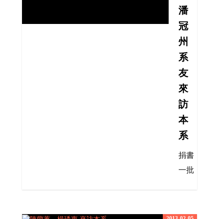
潘
冠
州
系
友
來
訪
本
系
捐書
一批
2013-02-05