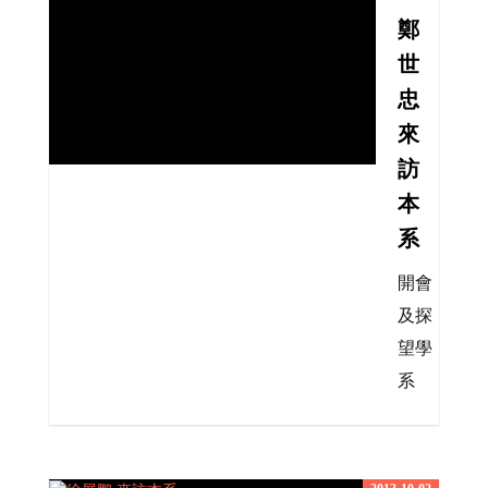
鄭
世
忠
來
訪
本
系
開會
及探
望學
系