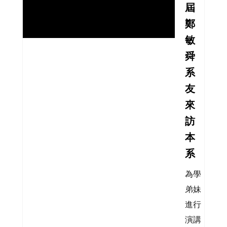
屆
鄭
敏
舜
系
友
來
訪
本
系
為學
弟妹
進行
演講