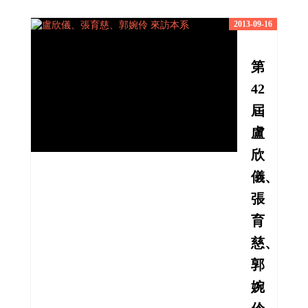
2013-09-16
第
42
屆
盧
欣
儀、
張
育
慈、
郭
婉