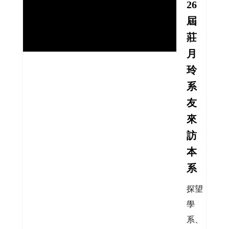
26
屆
莊
月
玲
系
友
來
訪
本
系
探望
學
系、