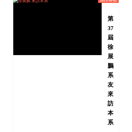
2013-10-02
第
37
屆
徐
展
鵬
系
友
來
訪
本
系