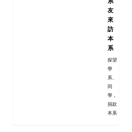
系
友
來
訪
本
系
探望
學
系、
同
學，
捐款
本系