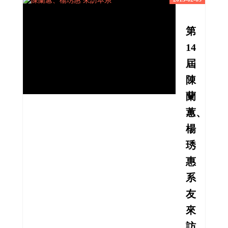
第
14
屆
陳
蘭
蕙、
楊
琇
惠
系
友
來
訪