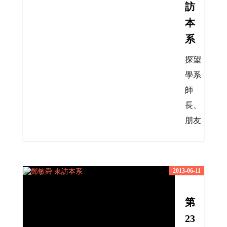
訪
本
系
探望
學系
師
長、
朋友
2013-06-11
第
23