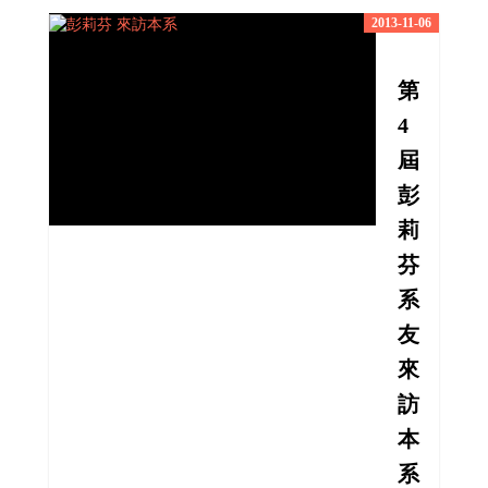
2013-11-06
第
4
屆
彭
莉
芬
系
友
來
訪
本
系