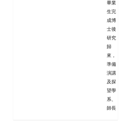
畢業
生完
成博
士後
研究
歸
來，
準備
演講
及探
望學
系、
師長