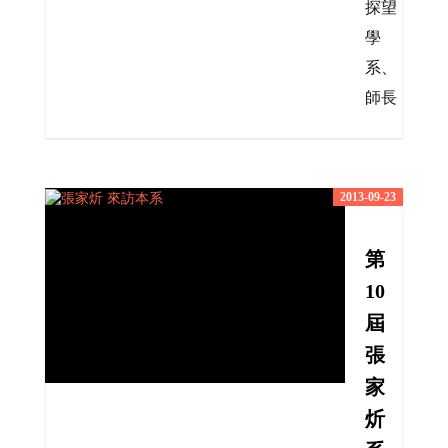
探望
學
系、
師長
2013-09-23
第
10
屆
張
家
炘