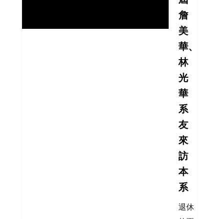
詹
美
華、
林
光
華
系
友
來
訪
本
系
退休