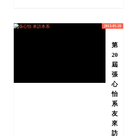
2013-05-20
第
20
屆
張
心
怡
系
友
來
訪