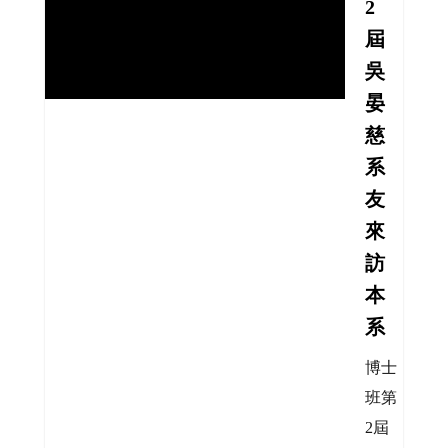
2
屆
吳
晏
慈
系
友
來
訪
本
系
博士
班第
2屆