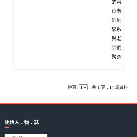
的兩
位老
師到
學系
與老
師們
聚會
跳頁:
，共 1 頁，14 筆資料
物治人．物．誌