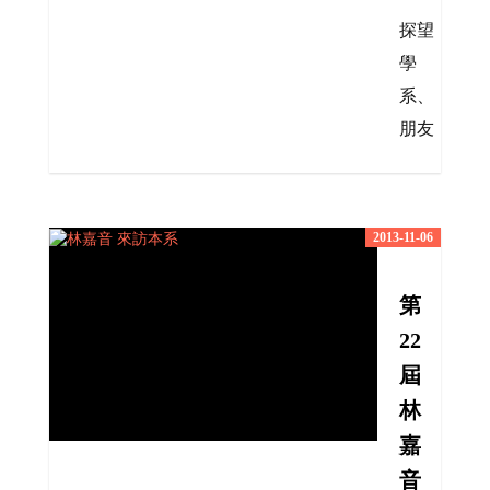
探望
學
系、
朋友
2013-11-06
第
22
屆
林
嘉
音