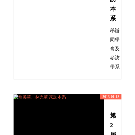
本
系
舉辦
同學
會及
參訪
學系
2013-01-18
第
2
屆