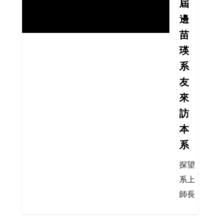
屆
邊
苗
瑛
系
友
來
訪
本
系
探望
系上
師長