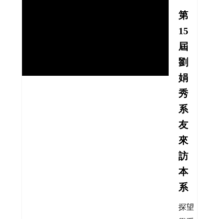
第
15
屆
劉
娟
秀
系
友
來
訪
本
系
探望