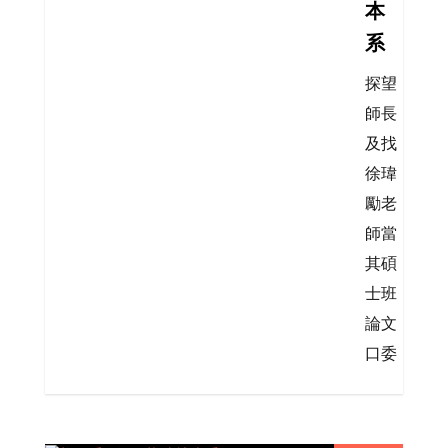
本
系
探望
師長
及找
徐瑋
勵老
師當
其碩
士班
論文
口委