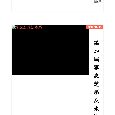
學系
2011-06-15
第
29
屆
李
念
芝
系
友
來