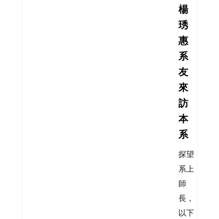
楊
琇
惠
系
友
來
訪
本
系
探望
系上
師
長，
以下