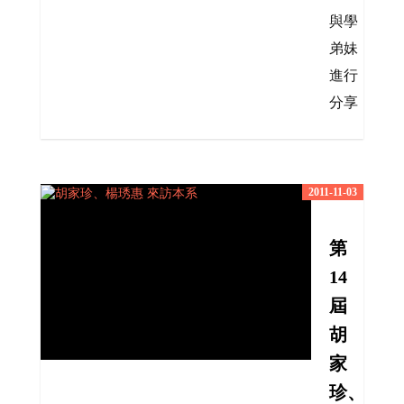
與學
弟妹
進行
分享
2011-11-03
第
14
屆
胡
家
珍、