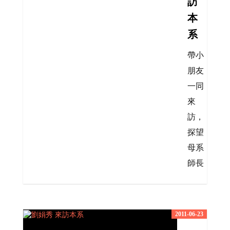
訪
本
系
帶小
朋友
一同
來
訪，
探望
母系
師長
2011-06-23