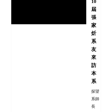
10
屆
張
家
炘
系
友
來
訪
本
系
探望
系師
長