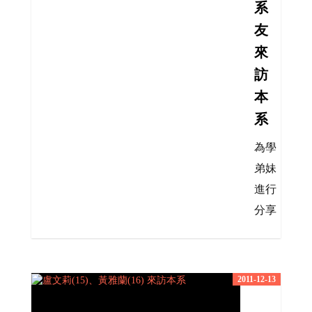
系
友
來
訪
本
系
為學
弟妹
進行
分享
2011-12-13