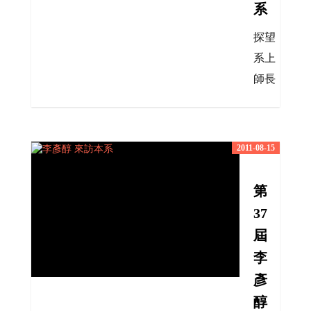
系
探望
系上
師長
2011-08-15
第
37
屆
李
彥
醇