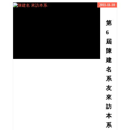
2011-11-10
第
6
屆
陳
建
名
系
友
來
訪
本
系