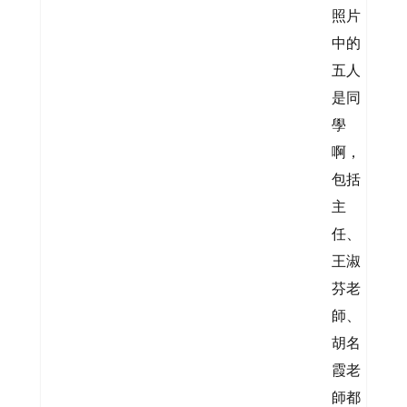
照片
中的
五人
是同
學
啊，
包括
主
任、
王淑
芬老
師、
胡名
霞老
師都