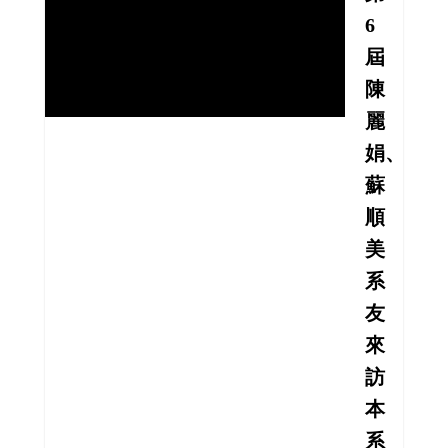
6
屆
陳
麗
娟、
蘇
順
美
系
友
來
訪
本
系