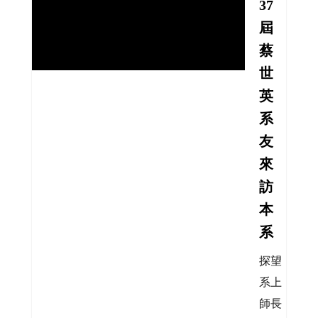
37
屆
蔡
世
英
系
友
來
訪
本
系
探望
系上
師長