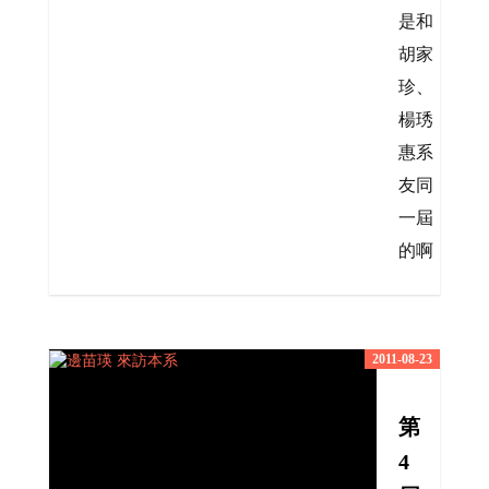
是和
胡家
珍、
楊琇
惠系
友同
一屆
的啊
2011-08-23
第
4