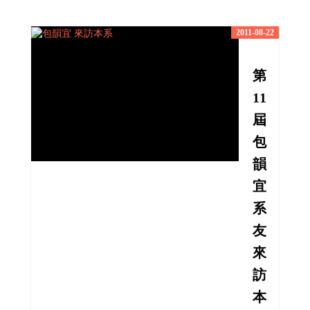
2011-08-22
第
11
屆
包
韻
宜
系
友
來
訪
本