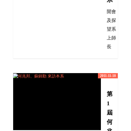
開會
及探
望系
上師
長
2011-11-18
第
1
屆
何