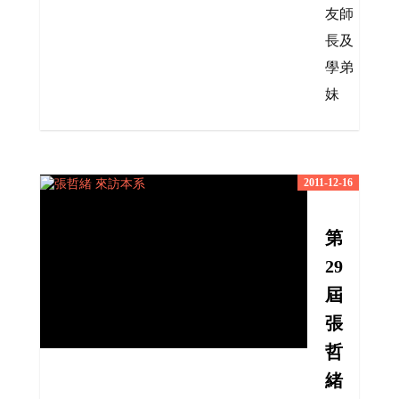
友師
長及
學弟
妹
2011-12-16
第
29
屆
張
哲
緒