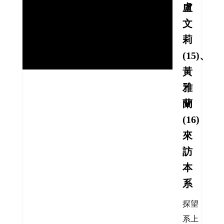
盧
文
莉
(15)、
黃
雅
蘭
(16)
來
訪
本
系
探望
系上