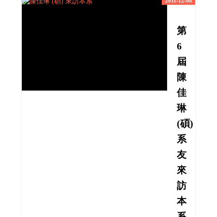
2011-12-08
第
6
屆
陳
佳
琳
(碩)
系
友
來
訪
本
系