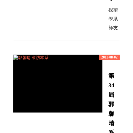
探望
學系
師友
2011-08-02
第
34
屆
郭
馨
晴
系