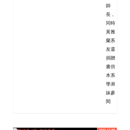
師
長，
同時
黃雅
蘭系
友還
捐贈
書供
本系
學弟
妹參
閱