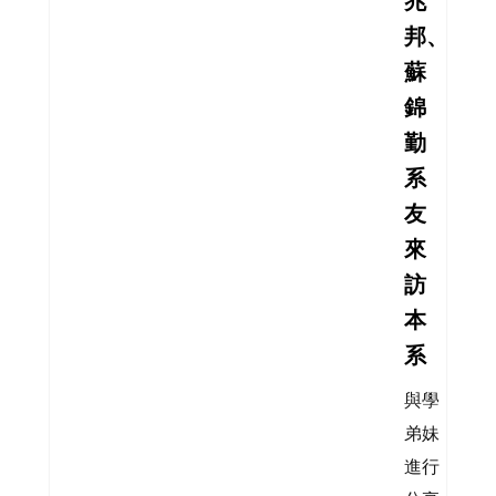
兆
邦、
蘇
錦
勤
系
友
來
訪
本
系
與學
弟妹
進行