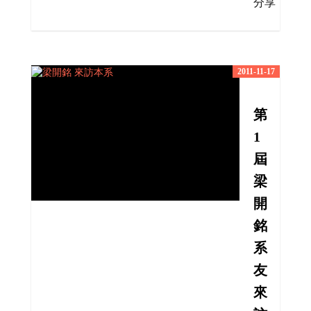
分享
2011-11-17
第
1
屆
梁
開
銘
系
友
來