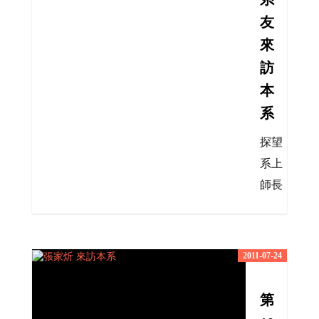
友
來
訪
本
系
探望
系上
師長
2011-07-24
第