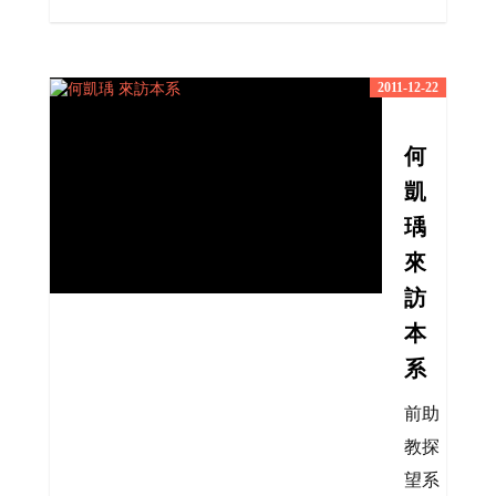
2011-12-22
何
凱
瑀
來
訪
本
系
前助
教探
望系