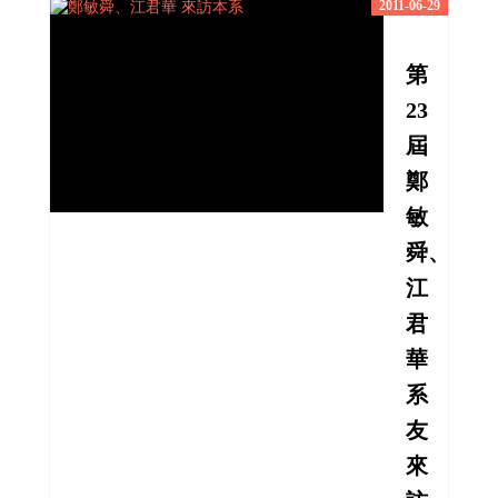
2011-06-29
第
23
屆
鄭
敏
舜、
江
君
華
系
友
來