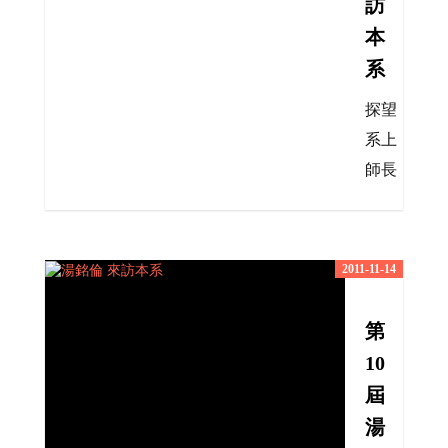
訪
本
系
探望
系上
師長
2011-11-14
第
10
屆
湯