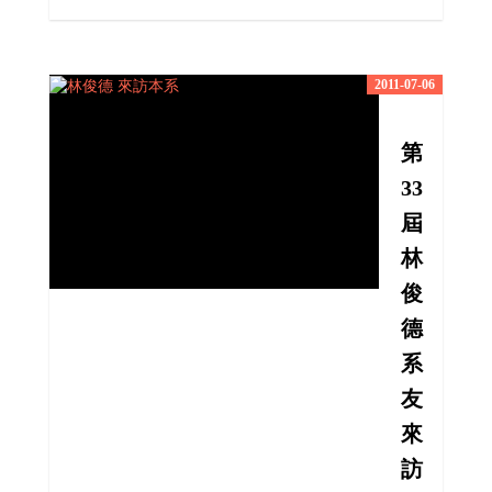
2011-07-06
第
33
屆
林
俊
德
系
友
來
訪