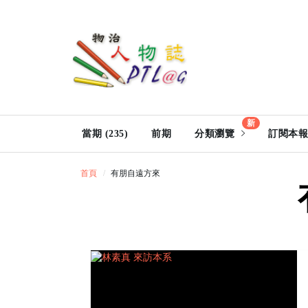
新
當期 (235)
前期
分類瀏覽
訂閱本報
首頁
有朋自遠方來