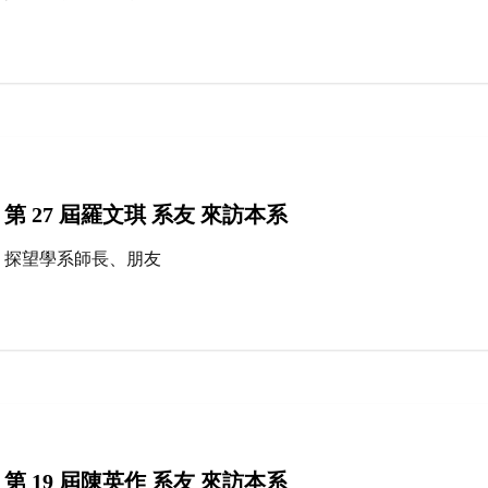
第 27 屆羅文琪 系友 來訪本系
探望學系師長、朋友
第 19 屆陳英作 系友 來訪本系