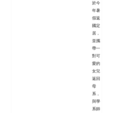
於今
年暑
假返
國定
居，
並攜
帶一
對可
愛的
女兒
返回
母
系，
與學
系師