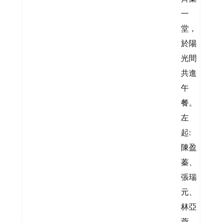
一
堂，
於陽
光間
共進
午
餐。
左
起:
陳盈
蓁、
張瑞
元、
林亞
蓉、