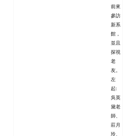
前來
參訪
新系
館，
並且
探視
老
友。
左
起:
吳英
黛老
師、
莊月
玲、