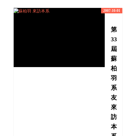
2007-10-01
第
33
屆
蘇
柏
羽
系
友
來
訪
本