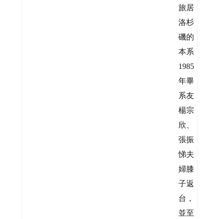
旅居
洛杉
磯的
本系
1985
年畢
系友
楊宗
欣、
張振
悌夫
婦膝
子返
台，
並至