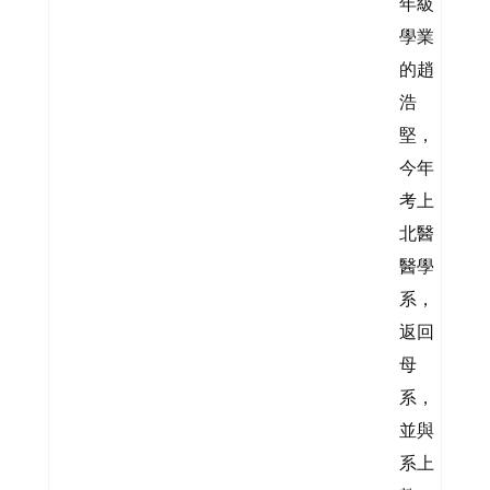
年級
學業
的趙
浩
堅，
今年
考上
北醫
醫學
系，
返回
母
系，
並與
系上