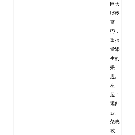
區大
啖麥
當
勞，
重拾
當學
生的
樂
趣。
左
起：
遲舒
云、
柴惠
敏、