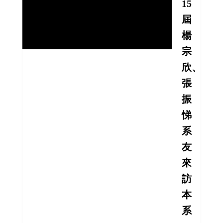
15
屆
楊
宗
欣、
張
振
悌
系
友
來
訪
本
系