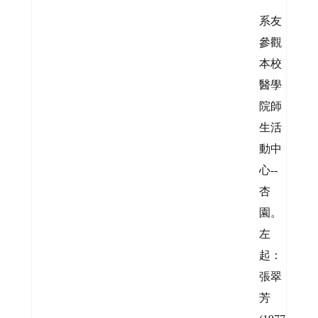
系友
參觀
本校
醫學
院師
生活
動中
心--
杏
園。
左
起：
張翠
芳