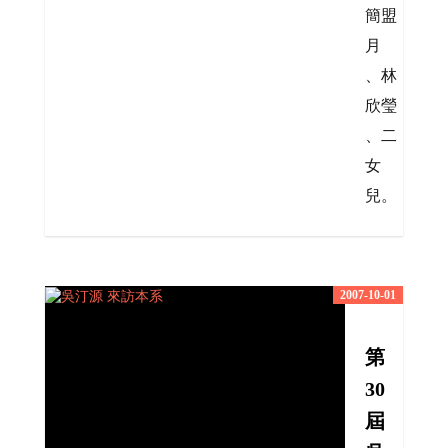
簡盟
月
、林
欣瑩
、二
女
兒。
2007-10-01
第
30
屆