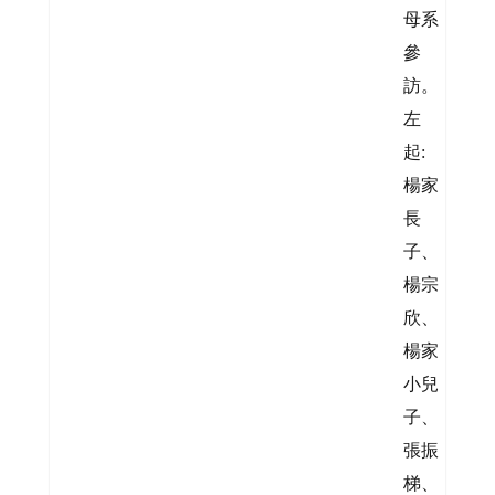
母系
參
訪。
左
起:
楊家
長
子、
楊宗
欣、
楊家
小兒
子、
張振
梯、