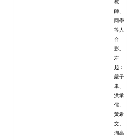
教
師、
同學
等人
合
影。
左
起：
嚴子
聿、
洪承
儒、
黃希
文、
湖高