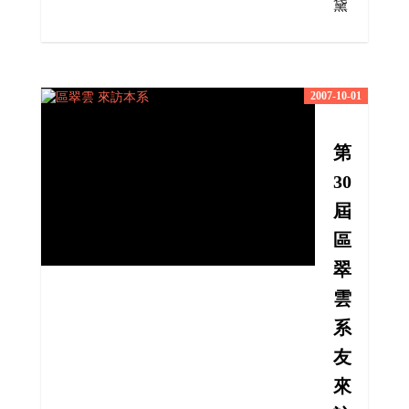
黛
2007-10-01
第
30
屆
區
翠
雲
系
友
來