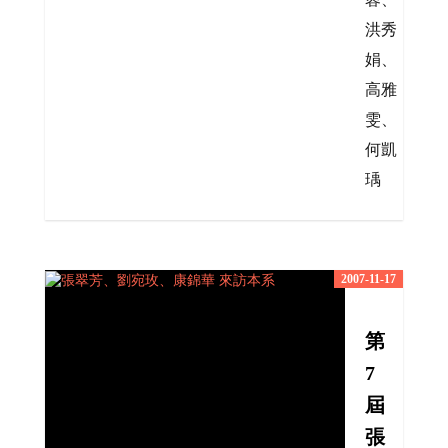
洪秀
娟、
高雅
雯、
何凱
瑀
2007-11-17
第
7
屆
張