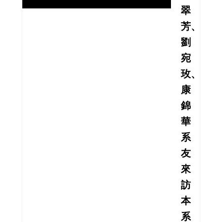
翠
芳、
劉
宛
玫、
康
錦
華
系
友
來
訪
本
系