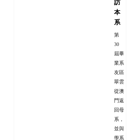
訪
本
系
第
30
屆畢
業系
友區
翠雲
從澳
門返
回母
系，
並與
學系