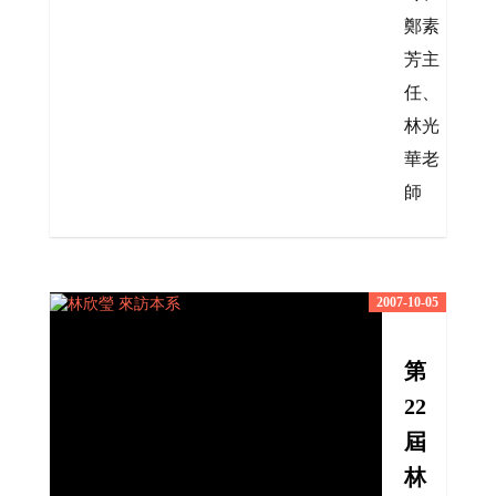
鄭素
芳主
任、
林光
華老
師
2007-10-05
第
22
屆
林