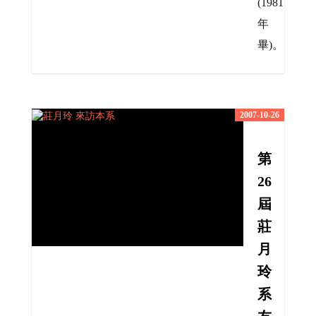
(1981
年
畢)。
2007-10-26
第
26
屆
莊
月
玲
系