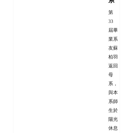
系
第
33
屆畢
業系
友蘇
柏羽
返回
母
系，
與本
系師
生於
陽光
休息