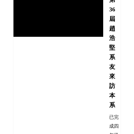
36
屆
趙
浩
堅
系
友
來
訪
本
系
已完
成四