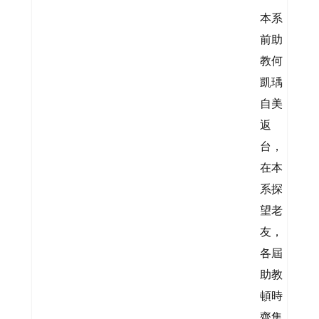
本系
前助
教何
凱瑀
自美
返
台，
在本
系探
望老
友，
各屆
助教
頓時
齊集