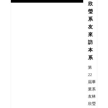
欣
瑩
系
友
來
訪
本
系
第
22
屆畢
業系
友林
欣瑩