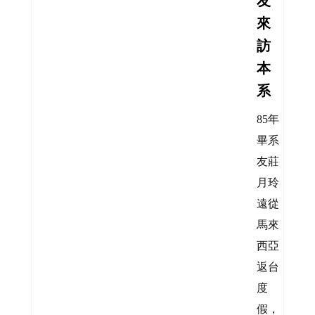
友
來
訪
本
系
85年
畢系
友莊
月玲
遠從
馬來
西亞
返台
度
假，