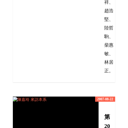
祥、
趙浩
堅、
陸哲
駒、
柴惠
敏、
林居
正。
2007-08-22
第
20