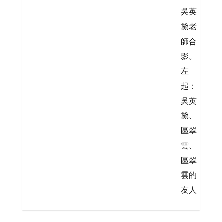
吳英
黛老
師合
影。
左
起：
吳英
黛、
區翠
雲、
區翠
雲的
友人