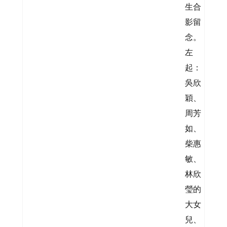
生合
影留
念。
左
起：
吳欣
穎、
周芳
如、
柴惠
敏、
林欣
瑩的
大女
兒、