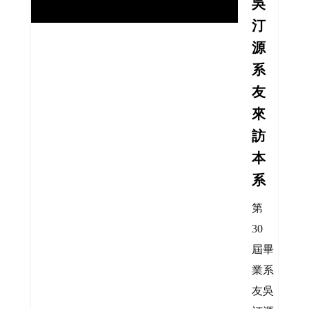
吳
汀
源
系
友
來
訪
本
系
第
30
屆畢
業系
友吳