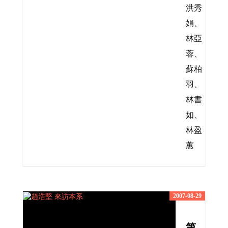
洪秀
娟、
林亞
蓉、
蘇柏
羽、
林書
如、
林盈
蕙
2007-08-29
第