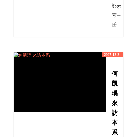
鄭素
芳主
任
2007-12-21
何
凱
瑀
來
訪
本
系