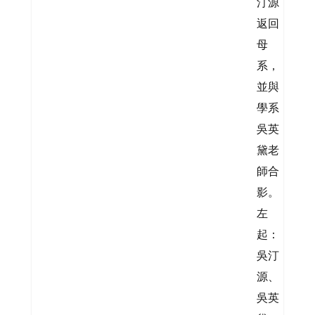
汀源
返回
母
系，
並與
學系
吳英
黛老
師合
影。
左
起：
吳汀
源、
吳英