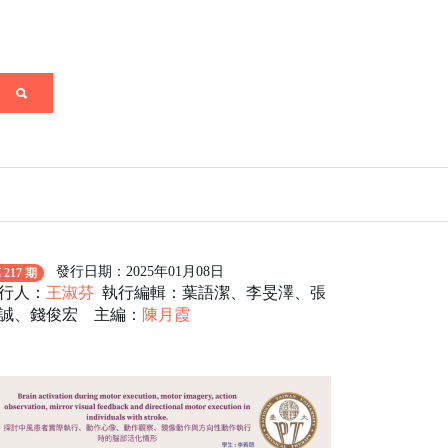
發行日期：2025年01月08日
 217 期
行人：
王淑芬
執行編輯：葉語潔、李旻澤、張
誠、錢俊宏 主編：
陳月霞