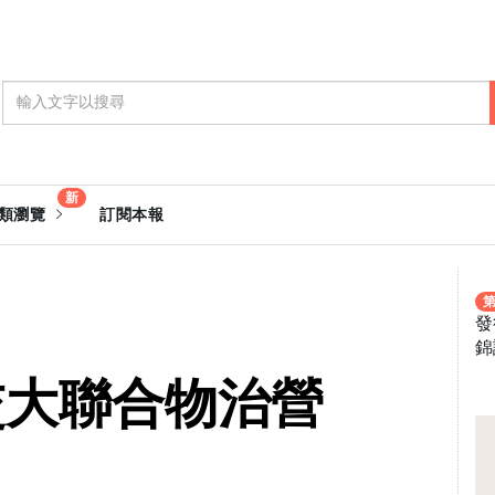
新
類瀏覽
訂閱本報
第
發
錦
明交大聯合物治營