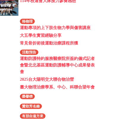
114年校運會大隊接力參賽感想
格物理
運動專項的上下肢生物力學與傷害講座
大五學生實習經驗分享
常見骨折術後運動治療課程所獲
活動預告
運動防護特約服務醫療院所簽約儀式記者
會暨北北基區運動防護輔導中心成果發表
會
2025台大陽明交大聯合物治營
臺大物理治療學系、中心、科聯合望年會
榮譽榜
贊助芳名錄
有朋自遠方來