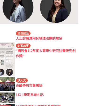
主任的話
人工智慧應用於物理治療的展望
封面故事
“國科會112年度大專學生研究計畫研究創
作獎”
談人文
高齡夢想市集感悟
113-1學期系遊札記