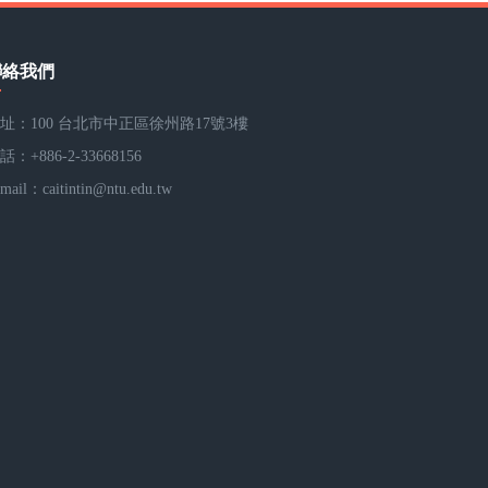
聯絡我們
址：100 台北市中正區徐州路17號3樓
話：+886-2-33668156
-mail：
caitintin@ntu.edu.tw