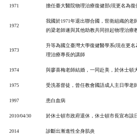
1971
擔任臺大醫院物理治療復健部(現更名為復
我國於1971年退出聯合國，世衛組織的老
1972
的梁老師遂與其他助教共同担起物理治療
升等為國立臺灣大學復健醫學系(現在更名
1973
理治療專長的講師
1974
與廖喜梅老師結婚，一同赴美，於休士頓大
1975
受洗基督徒，曾任教會國語成人主日學老
1997
患白血病
2010/04/30
於休士頓市政府退休，休士頓市長宣布該
2014
診斷出漸進性全身肌炎