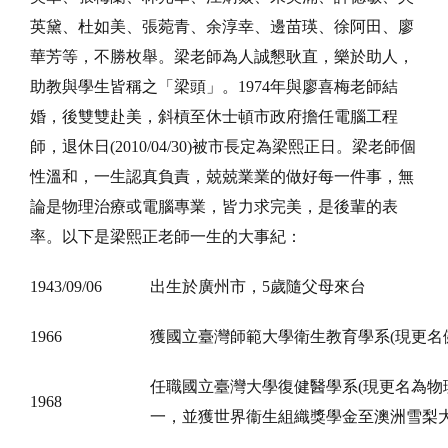
英黛、杜如美、張菀青、余淳幸、邊苗瑛、徐阿田、廖
華芳等，不勝枚舉。梁老師為人誠懇耿直，樂於助人，
助教與學生皆稱之「梁頭」。1974年與廖喜梅老師結
婚，後雙雙赴美，斜槓至休士頓市政府擔任電腦工程
師，退休日(2010/04/30)被市長定為梁熙正日。梁老師個
性溫和，一生認真負責，兢兢業業的做好每一件事，無
論是物理治療或電腦專業，皆力求完美，是後輩的表
率。以下是梁熙正老師一生的大事紀：
1943/09/06
出生於廣州市，5歲隨父母來台
1966
獲國立臺灣師範大學衛生教育學系(現更名
任職國立臺灣大學復健醫學系(現更名為物
1968
一，並獲世界衞生組織獎學金至澳洲雪梨