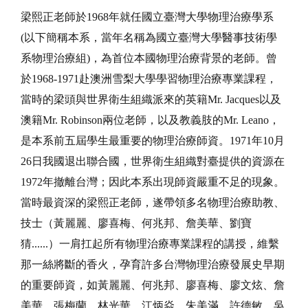
梁熙正老師於1968年就任國立臺灣大學物理治療學系
(以下簡稱本系，當年名稱為國立臺灣大學醫事技術學
系物理治療組)，為首位本國物理治療背景的老師。曾
於1968-1971赴澳洲雪梨大學學習物理治療專業課程，
當時的梁頭與世界衛生組織派來的英籍Mr. Jacques以及
澳籍Mr. Robinson兩位老師，以及教義肢的Mr. Leano，
是本系前五屆學生最重要的物理治療師資。1971年10月
26日我國退出聯合國，世界衛生組織對臺提供的資源在
1972年撤離台灣；因此本系出現師資嚴重不足的現象。
當時最資深的梁熙正老師，遂帶領多名物理治療助教、
技士（黃麗麗、廖喜梅、何兆邦、詹美華、劉寶
猜......）一肩扛起所有物理治療專業課程的講授，維繫
那一絲將斷的香火，孕育許多台灣物理治療發展史早期
的重要師資，如黃麗麗、何兆邦、廖喜梅、廖文炫、詹
美華、張梅蘭、林光華、江炳焱、朱美滿、許德敏、吳