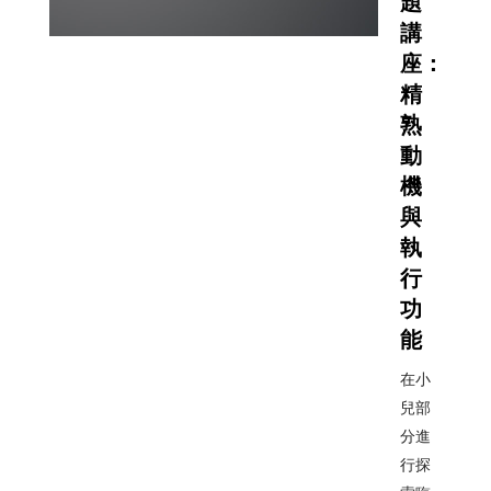
題
講
座：
精
熟
動
機
與
執
行
功
能
在小
兒部
分進
行探