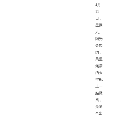
4月
11
日，
星期
六。
陽光
金閃
閃，
萬里
無雲
的天
空配
上一
點微
風，
是適
合出