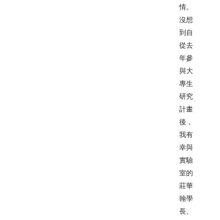
情。
沒想
到自
從去
年參
與大
專生
研究
計畫
後，
我有
幸與
實驗
室的
莊華
翰學
長、