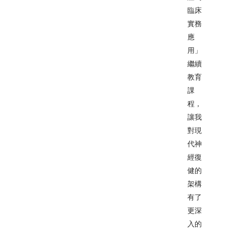
臨床
實務
應
用」
繼續
教育
課
程，
讓我
對現
代神
經復
健的
架構
有了
更深
入的