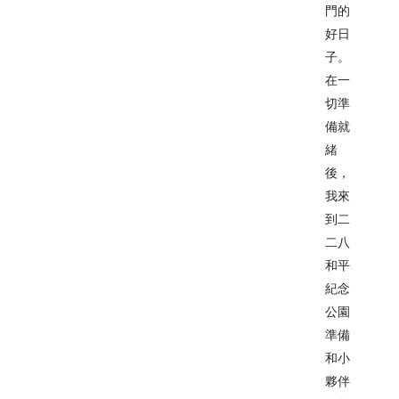
門的
好日
子。
在一
切準
備就
緒
後，
我來
到二
二八
和平
紀念
公園
準備
和小
夥伴