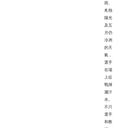
雨、
炙熱
陽光
及五
月仍
冷冽
的天
氣，
選手
在場
上征
戰揮
灑汗
水。
不只
選手
和教