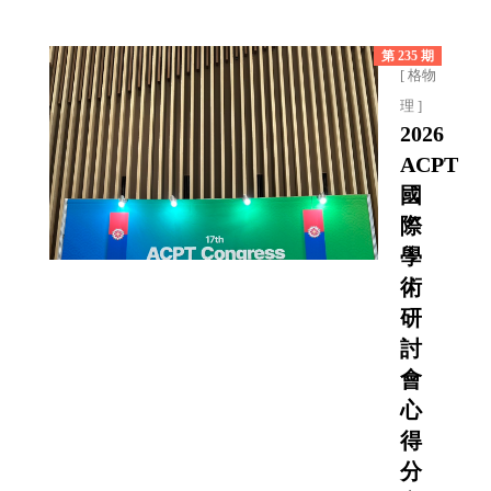
第 235 期
[ 格物
理 ]
2026
ACPT
國
際
學
術
研
討
會
心
得
分