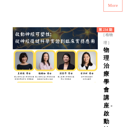
More
第 234 期
[ 格物
理 ]
物
理
治
療
學
會
講
座 -
啟
動