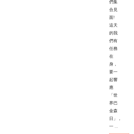
們集
合見
面!
這天
的我
們有
任務
在
身，
要一
起響
應
「世
界巴
金森
日」，
一 ...