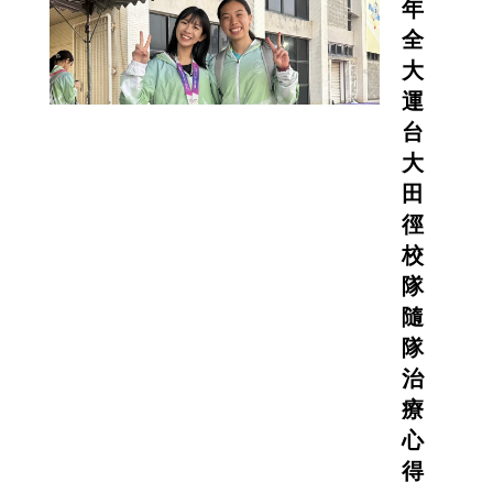
年
全
大
運
台
大
田
徑
校
隊
隨
隊
治
療
心
得