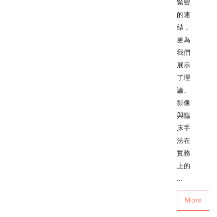
緊密
的連
結，
更為
我們
展示
了理
論、
影像
與臨
床手
法在
實務
上的
...
More