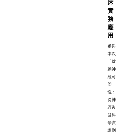
床
實
務
應
用
參與
本次
「啟
動神
經可
塑
性：
從神
經復
健科
學實
證到