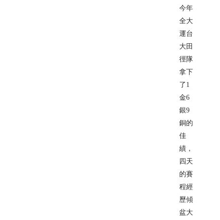
今年
全大
運台
大田
徑隊
拿下
了1
金6
銀9
銅的
佳
績，
四天
的賽
程經
歷傾
盆大