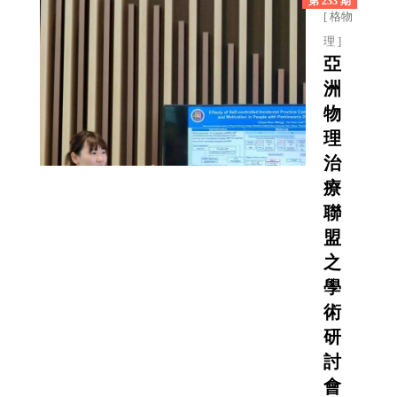
第 233 期
[ 格物
理 ]
亞
洲
物
理
治
療
聯
盟
之
學
術
研
討
會