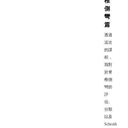
椎
側
彎
篇
透過
這次
的課
程，
我對
於脊
椎側
彎的
評
估、
分類
以及
Schroth