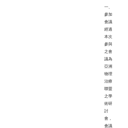
一、
參加
會議
經過
本次
參與
之會
議為
亞洲
物理
治療
聯盟
之學
術研
討
會，
會議