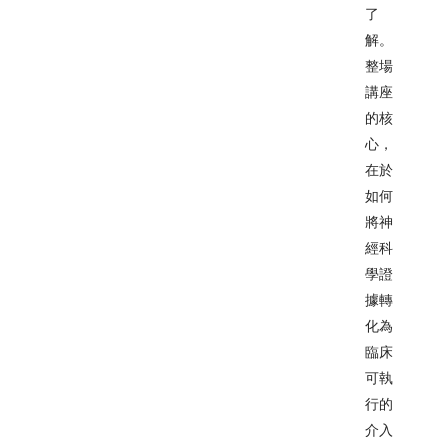
了
解。
整場
講座
的核
心，
在於
如何
將神
經科
學證
據轉
化為
臨床
可執
行的
介入