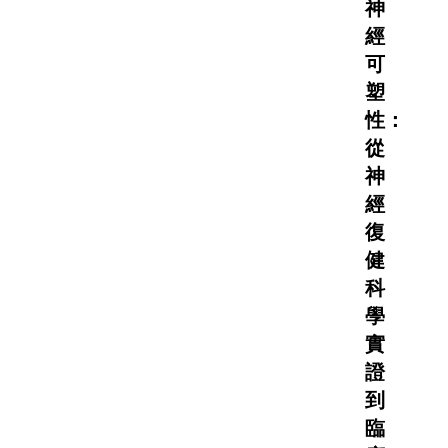
神
經
可
塑
性：
從
神
經
復
健
科
學
實
證
到
臨