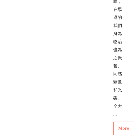
練，
在場
邊的
我們
身為
物治
也為
之振
奮、
同感
驕傲
和光
榮。
全大
...
More