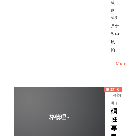
策
略，
特別
是針
對中
風、
帕 ...
More
第 234 期
[ 格物
理 ]
碩
格物理 -
班
專