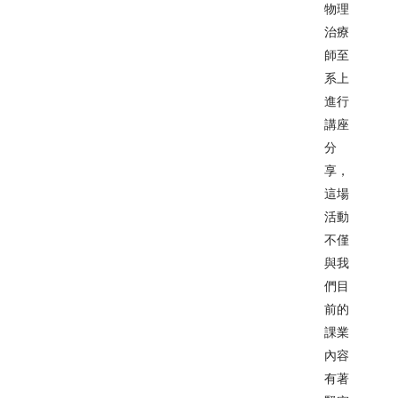
物理
治療
師至
系上
進行
講座
分
享，
這場
活動
不僅
與我
們目
前的
課業
內容
有著