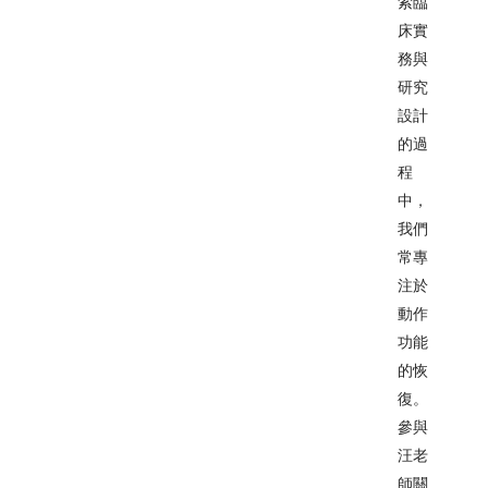
索臨
床實
務與
研究
設計
的過
程
中，
我們
常專
注於
動作
功能
的恢
復。
參與
汪老
師關