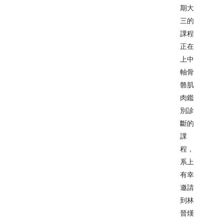
期大
三的
課程
正在
上中
軸骨
骼肌
肉鑑
別診
斷的
課
程，
系上
有幸
邀請
到林
晉熯