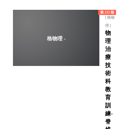
第 233 期
[ 格物
理 ]
物
格物理 -
理
治
療
技
術
科
教
育
訓
練-
脊