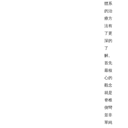
體系
的治
療方
法有
了更
深的
了
解。
首先
最核
心的
觀念
就是
脊椎
側彎
並非
單純