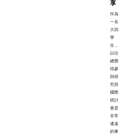
享
作為
一名
大四
學
生，
以往
總覺
得參
與研
究與
國際
研討
會是
非常
遙遠
的事