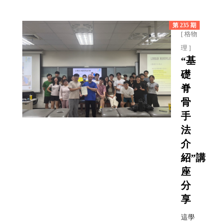
第 235 期
[ 格物
理 ]
“基
礎
脊
骨
手
法
介
紹”講
座
分
享
這學