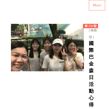
More
第 234 期
[ 格物
理 ]
國
際
巴
金
森
日
活
動
心
得