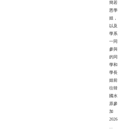
簡若
恩學
姐，
以及
學系
一同
參與
的同
學和
學長
姐前
往韓
國水
原參
加
2026
...