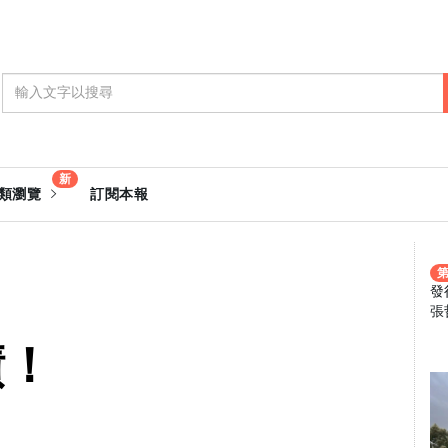
新
類瀏覽
訂閱本報
第
發
張
績！