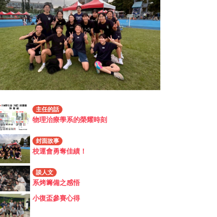
主任的話
物理治療學系的榮耀時刻
封面故事
校運會勇奪佳績！
談人文
系烤籌備之感悟
小復盃參賽心得