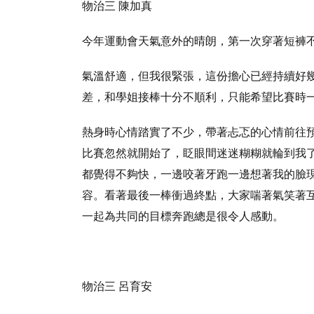
物治三 陳加真
今年運動會天氣意外的晴朗，第一次穿著短褲
氣溫舒適，但我很緊張，這份擔心已經持續好
差，和學姐接棒十分不順利，只能希望比賽時
熱身時心情踏實了不少，帶著忐忑的心情前往
比賽忽然就開始了，眨眼間迷迷糊糊就輪到我
都覺得不夠快，一邊咬著牙跑一邊想著我的臉
容。看著最後一棒衝過終點，大家喘著氣笑著
一起為共同的目標奔跑總是很令人感動。
物治三 呂育安