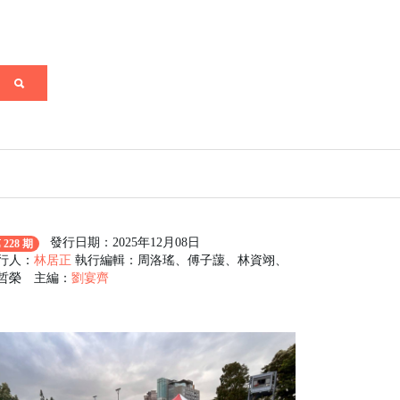
發行日期：2025年12月08日
 228 期
行人：
林居正
執行編輯：周洛瑤、傅子蘐、林資翊、
哲榮 主編：
劉宴齊