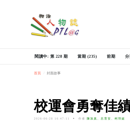
閱讀中: 第 228 期
當期 (235)
前期
分
首頁
封面故事
校運會勇奪佳
2026-06-28 16:47:11
作者
陳加真、呂育安、柯羽娗