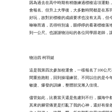
因為過去在高中時期有稍微練過標槍這項運動
會報名。但升上大學後，大多數時間都是在系
好玩，故對於標槍的成績要求也沒有太高，但
咻咻而過，丟得特別遠，眼睜睜的看著標槍落
到一公尺。也謝謝物治站的各位同學跟老師，
物治四 柯羽
娗
這是我第四次參加校運會，一樣報名了100公
間重拾跑鞋，回到操場練習。不同以往的是今
敏捷、爆發的訓練，整體狀況漸入佳境。
儘管如此，比賽當天還是焦慮到不行，腦海中
其來的腳背痛更是打亂了我的心神，還好有柴