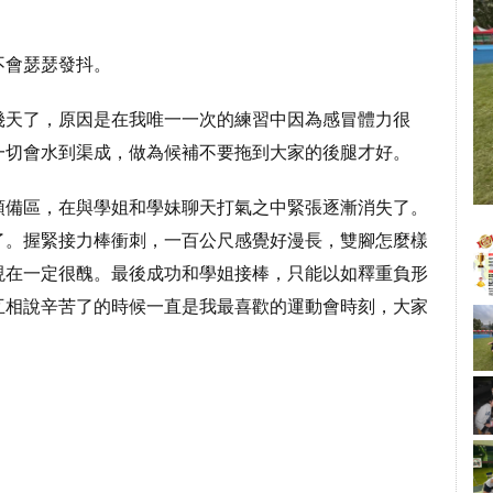
不會瑟瑟發抖。
幾天了，原因是在我唯一一次的練習中因為感冒體力很
一切會水到渠成，做為候補不要拖到大家的後腿才好。
預備區，在與學姐和學妹聊天打氣之中緊張逐漸消失了。
了。握緊接力棒衝刺，一百公尺感覺好漫長，雙腳怎麼樣
現在一定很醜。最後成功和學姐接棒，只能以如釋重負形
互相說辛苦了的時候一直是我最喜歡的運動會時刻，大家