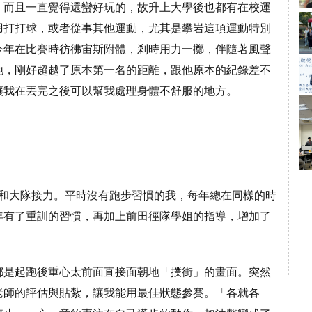
，而且一直覺得還蠻好玩的，故升上大學後也都有在校運
羽打打球，或者從事其他運動，尤其是攀岩這項運動特別
今年在比賽時彷彿宙斯附體，剎時用力一擲，伴隨著風聲
地，剛好超越了原本第一名的距離，跟他原本的紀錄差不
讓我在丟完之後可以幫我處理身體不舒服的地方。
尺和大隊接力。平時沒有跑步習慣的我，每年總在同樣的時
年有了重訓的習慣，再加上前田徑隊學姐的指導，增加了
都是起跑後重心太前面直接面朝地「撲街」的畫面。突然
老師的評估與貼紮，讓我能用最佳狀態參賽。「各就各