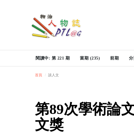
閱讀中: 第 221 期
當期 (235)
前期
分
首頁
談人文
第89次學術論
文獎