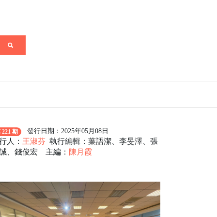
發行日期：2025年05月08日
 221 期
行人：
王淑芬
執行編輯：葉語潔、李旻澤、張
誠、錢俊宏 主編：
陳月霞