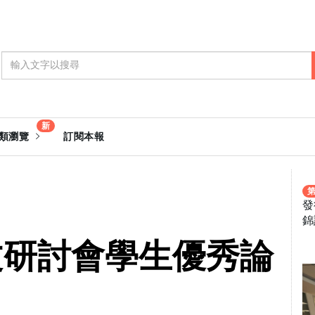
新
類瀏覽
訂閱本報
第
發
錦
文研討會學生優秀論