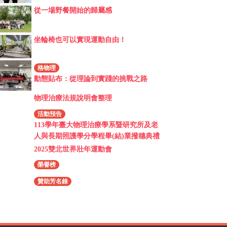
從一場野餐開始的歸屬感
坐輪椅也可以實現運動自由！
格物理
動態貼布：從理論到實踐的挑戰之路
物理治療法規說明會整理
活動預告
113學年臺大物理治療學系暨研究所及老
人與長期照護學分學程畢(結)業撥穗典禮
2025雙北世界壯年運動會
榮譽榜
贊助芳名錄