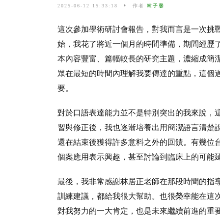
2025-06-12 15:33:18
作者
韓子馨
這次參加學術研討會報告，對我而言是一次挑
始，我花了將近一個月的時間準備，期間經歷
本內容豐富、篇幅較長的研究主題，濃縮成簡
眾在最短的時間內理解我要傳達的重點，這個
要。
對於口語表達能力並不是特別突出的我來說，
習與修正後，我也逐漸培養出用簡潔語言清楚
還在結束後獲得許多意料之外的回饋。有幾位
個案應用表示興趣，甚至討論到臨床上的可能
最後，我非常感謝林居正老師在那段時間的指
訓練建議，都給我很大幫助。也很榮幸能在這
對我努力的一大肯定，也是未來繼續前進的重