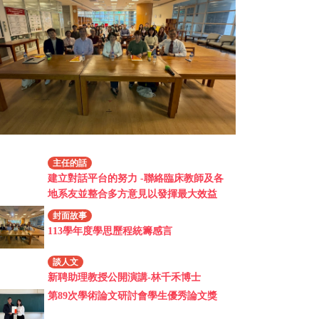
主任的話
建立對話平台的努力 -聯絡臨床教師及各
地系友並整合多方意見以發揮最大效益
封面故事
113學年度學思歷程統籌感言
談人文
新聘助理教授公開演講-林千禾博士
第89次學術論文研討會學生優秀論文獎