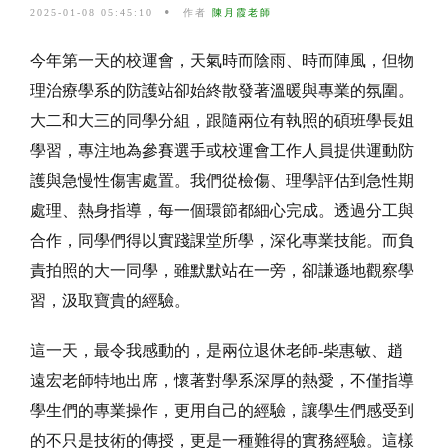
2025-01-08 05:45:10
作者
陳月霞老師
今年第一天的校運會，天氣時而陰雨、時而陣風，但物
理治療學系的防護站卻始終散發著溫暖與專業的氛圍。
大二和大三的同學分組，跟隨兩位有執照的碩班學長姐
學習，專注地為參賽選手或校運會工作人員提供運動防
護與急慢性傷害處置。我們從檢傷、理學評估到急性期
處理、熱身指導，每一個環節都細心完成。透過分工與
合作，同學們得以實踐課堂所學，深化專業技能。而負
責拍照的大一同學，雖默默站在一旁，卻謙遜地觀察學
習，汲取寶貴的經驗。
這一天，最令我感動的，是兩位退休老師-柴惠敏、趙
遠宏老師特地出席，懷著對學系深厚的熱愛，不僅指導
學生們的專業操作，更用自己的經驗，讓學生們感受到
的不只是技術的傳授，更是一種難得的實務經驗。這樣