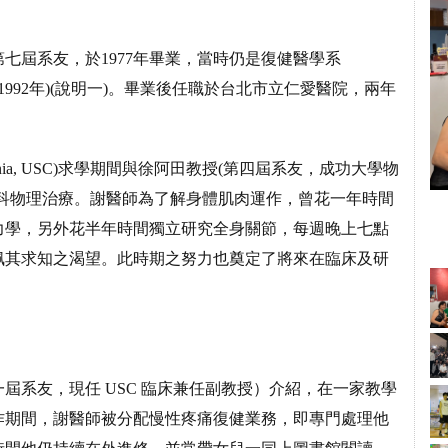
七屆系友，於1977年畢業，當時仍是復健醫學系
系(1992年)(說明一)。畢業後任職於台北市立仁愛醫院，兩年
 California, USC)求學期間與徐阿田教授(第四屆系友，成功大學物
科物理治療。謝醫師為了解身體肌肉運作，曾花一年時間
力學，另外花半年時間獨立研究全身關節，每週晚上七點
佩其求知之渴望。此時期之努力也奠定了將來在臨床及研
屆系友，現任 USC 臨床兼任副教授）介紹，在一家教學
作期間，謝醫師被分配慢性疼痛復健業務，即專門處理他