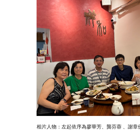
相片人物：左起依序為廖華芳、龔芬蓉 、謝章