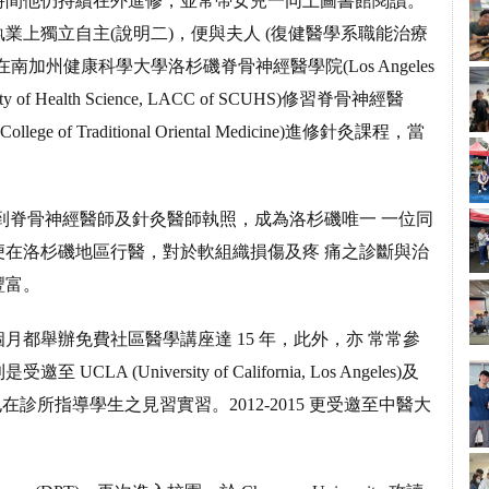
時間他仍持續在外進修，並常帶女兒一同上圖書館閱讀。
業上獨立自主(說明二)，便與夫人 (復健醫學系職能治療
州健康科學大學洛杉磯脊骨神經醫學院(Los Angeles
university of Health Science, LACC of SCUHS)修習脊骨神經醫
 of Traditional Oriental Medicine)進修針灸課程，當
拿到脊骨神經醫師及針灸醫師執照，成為洛杉磯唯一 一位同
在洛杉磯地區行醫，對於軟組織損傷及疼 痛之診斷與治
豐富。
都舉辦免費社區醫學講座達 15 年，此外，亦 常常參
University of California, Los Angeles)及
vine)演講，同時也在診所指導學生之見習實習。2012-2015 更受邀至中醫大