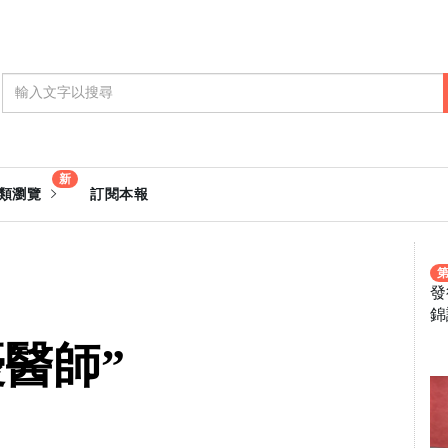
新
類瀏覽
訂閱本報
第
發
錦
優醫師”