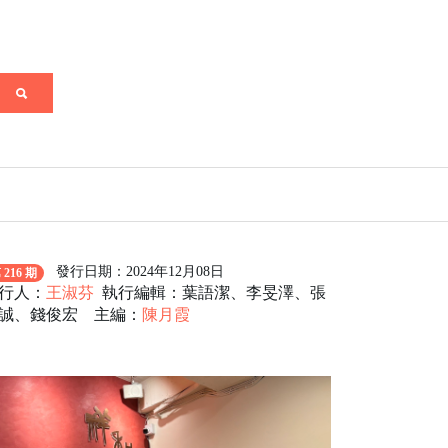
發行日期：2024年12月08日
 216 期
行人：
王淑芬
執行編輯：葉語潔、李旻澤、張
誠、錢俊宏 主編：
陳月霞