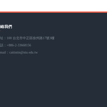
聯絡我們
址：100 台北市中正區徐州路17號3樓
話：+886-2-33668156
-mail：
caitintin@ntu.edu.tw