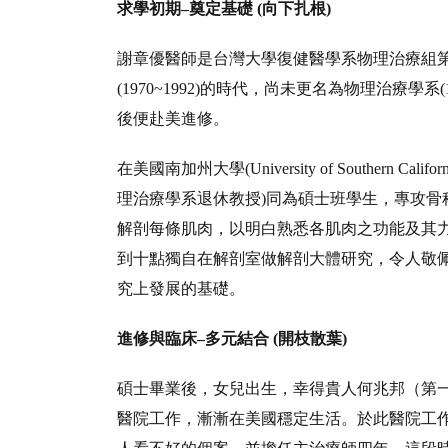
求學初期–奠定基礎 (向下扎根)
謝章優醫師是台灣大學復健醫學系物理治療組第
(1970~1992)的時代，尚未更名為物理治療學
後便赴美進修。
在美國南加州大學(University of Southern
理治療學系退休教授)同為碩士班學生，專攻骨
解剖每條肌肉，以明白熟悉各肌肉之功能及其
到十點獨自在解剖室做解剖大體研究，令人敬
究上發展的基礎。
進修與臨床–多元結合 (開枝散葉)
碩士畢業後，女兒出生，幸得貴人何兆邦（第一
醫院工作，漸漸在美國穩定生活。於此醫院工