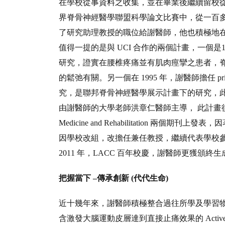
在學校從事資料之收集，並在畢業後繼續留校從
界脊骨神經醫學聯盟科學論文比賽中，從一百
了研究助理教授的職位給謝醫師，他也積極地在
值得一提的是與 UCI 合作的兩個計畫，一個是1992年到上
研究，證實在腰椎疼痛並有肌肉痙攣之患者，脊椎矯正可
的鬆弛有關。另一個在 1995 年，謝醫師擔任 princi
究，是聯邦脊骨神經醫學展示計畫下的研究，此計畫在 LA
由謝醫師的大學老師洪章仁醫師主導， 此計畫後來分別以兩篇論
Medicine and Rehabilitation 兩個
因學校改組，改擔任兼任教授，繼續代表學校參加聯邦國衛院(N
2011 年，LACC 百年校慶，謝醫師更獲頒
把握當下 –傳承創新 (代代生命)
近十幾年來，謝醫師積極整合過往所學及學習
含激發大腦運動皮層達到直接止痛效果的 Active Cortic