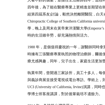
人看不好的個案，並擔任主治療師四年，這段
四年後，為了能在醫療專業上更精進並期望在執
組第四屆系友)討論，毅然決然離開醫院，白天在南加
Chiropractic College of Southern California 
學，晚上及周末在黃帝東洋漢醫大學(Emperor’s College
時的生活雖辛勞，卻充滿熱情與活力。
1988 年，是個值得慶祝的一年，謝醫師同時
時擁有三張醫療專業執照的物理治療師，爾後便
療尤感興趣，同年，兒子出生，家庭生活更加
執業年間，曾開過三家診所，員工十多人，每個月
與義診商展並接受電視或電台專訪。學術上，則是受邀至 UCLA (
UCI (University of California, Ir
學博士班客座講課，對於後輩栽培不遺餘力。