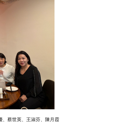
優、蔡世英、王淑芬、陳月霞