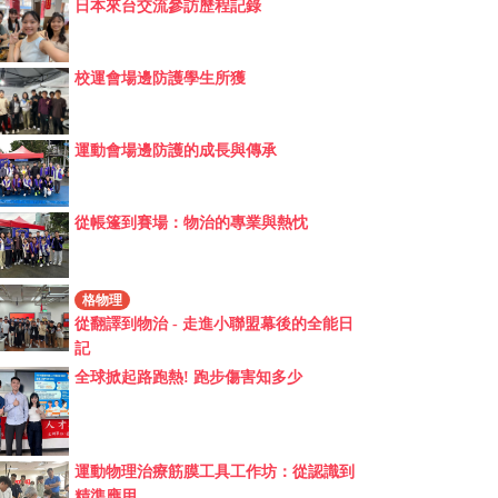
日本來台交流參訪歷程記錄
校運會場邊防護學生所獲
運動會場邊防護的成長與傳承
從帳篷到賽場：物治的專業與熱忱
格物理
從翻譯到物治 - 走進小聯盟幕後的全能日
記
全球掀起路跑熱! 跑步傷害知多少
運動物理治療筋膜工具工作坊：從認識到
精準應用