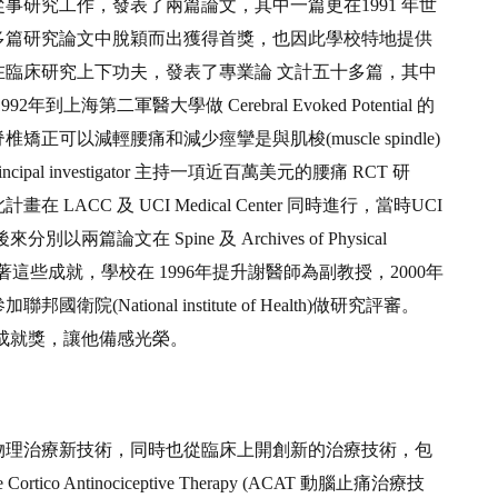
事研究工作，發表了兩篇論文，其中一篇更在1991 年世
多篇研究論文中脫穎而出獲得首獎，也因此學校特地提供
臨床研究上下功夫，發表了專業論 文計五十多篇，其中
海第二軍醫大學做 Cerebral Evoked Potential 的
以減輕腰痛和減少痙攣是與肌梭(muscle spindle)
pal investigator 主持一項近百萬美元的腰痛 RCT 研
CC 及 UCI Medical Center 同時進行，當時UCI
文在 Spine 及 Archives of Physical
期刊上發表，因著這些成就，學校在 1996年提升謝醫師為副教授，2000年
ational institute of Health)做研究評審。
終生成就獎，讓他備感光榮。
物理治療新技術，同時也從臨床上開創新的治療技術，包
o Antinociceptive Therapy (ACAT 動腦止痛治療技