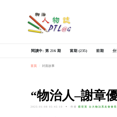
閱讀中: 第 216 期
當期 (235)
前期
分
首頁
封面故事
“物治人–謝章
2025-01-08 05:45:10
作者
蔡世英 台大物治系友會會長