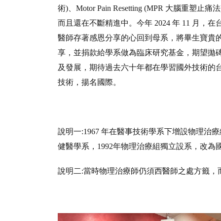
術)、Motor Pain Resetting (MPR 大腦重
而且還在不斷精進中。今年 2024 年 11 月
醫師存著感恩分享的心回到母系，將畢生寶貴
享，並捐款給學系做為臨床研究基金，期望拋
及發展，期待過去六十年都在學習國外技術的
技術，揚名國際。
說明一:1967 年在醫事技術學系下增設物理治
健醫學系，1992年物理治療組獨立設系，改
說明二:當時物理治療師仍須西醫師之處方籤，