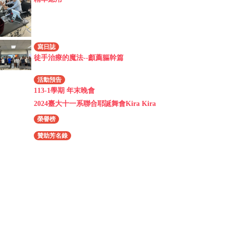
寫日誌
徒手治療的魔法--顱薦軀幹篇
活動預告
113-1學期 年末晚會
2024臺大十一系聯合耶誕舞會Kira Kira
榮譽榜
贊助芳名錄