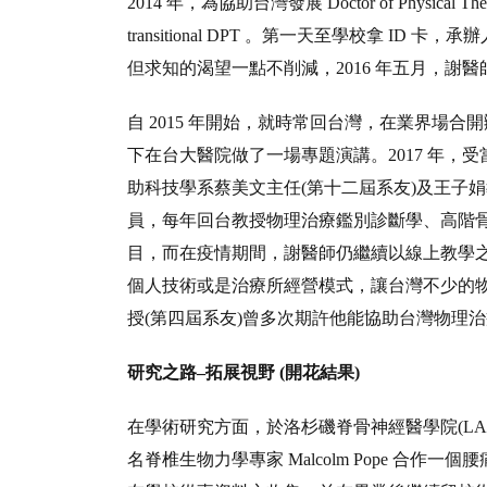
2014 年，為協助台灣發展 Doctor of Physical T
transitional DPT 。第一天至學校拿 I
但求知的渴望一點不削減，2016 年五月，謝
自 2015 年開始，就時常回台灣，在業界場
下在台大醫院做了一場專題演講。2017 年，受當
助科技學系蔡美文主任(第十二屆系友)及王子
員，每年回台教授物理治療鑑別診斷學、高階
目，而在疫情期間，謝醫師仍繼續以線上教學
個人技術或是治療所經營模式，讓台灣不少的
授(第四屆系友)曾多次期許他能協助台灣物理
研究之路–拓展視野 (開花結果)
在學術研究方面，於洛杉磯脊骨神經醫學院(LACC)就學時
名脊椎生物力學專家 Malcolm Pope 合作一