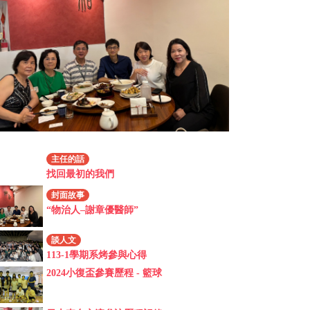
主任的話
找回最初的我們
封面故事
“物治人–謝章優醫師”
談人文
113-1學期系烤參與心得
2024小復盃參賽歷程 - 籃球