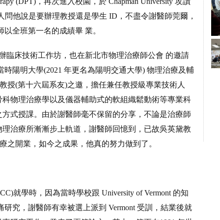
herapy (DPT)，再次進入校園，於 Chapman University 攻讀
D 卡，承辦人問他說是要辦理教授還是學生 ID，不盡令謝醫師莞爾，
醫師以全班第一名的成績畢 業。
合開辦臨床技術工作坊，也在新北市物理治療師公會 的邀請
時陽明大學(2021 年更名為陽明交通大學) 物理治療及輔
娟教授(第十六屆系友)之邀，擔任兼任教授級專業技術人
骨科物理治療學以及儀器輔助式的軟組織鬆動術等專業科
之方式授課。由於謝醫師毫不保留的分享，不論是治療師
物理治療所漸漸步上軌道，謝醫師回憶到，已故吳英黛教
治療之開業，如今之成果，他真的努力做到了。
，因為當時學校跟 University of Vermont 的知
個腰痛研究，謝醫師有幸被選上派到 Vermont 受訓，結業後就