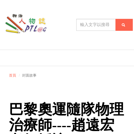
首頁
封面故事
巴黎奧運隨隊物理
治療師----趙遠宏