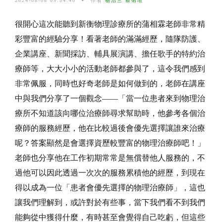
2024-08-08 09:54:40
作者
物治三 蔡佑瑄
很開心這次能聽到新衡物理診療所的蒲相霖老師非常精
彩豐富的經驗分享！看著老師的滿滿經歷，隨隊防護、
企業講座、新聞採訪、輔具展演講、擔任歌手的特約治
療師等，大大小小的活動老師都參與了，這令我們感到
非常佩服，同時也好奇老師是如何做到的，老師在講座
中與我們分享了一個觀念——「當一位患者來到物理治
療所不知道該向哪位治療師尋求幫助時，他參考各個治
療師的服務經歷，他在比較過後會優先選擇讓誰來治療
呢？答案顯然是會選擇資歷較豐富的物理治療師吧！」
老師也分享他在工作初期常常是無償替他人服務的，不
過他可以因此透過一次次的服務累積他的經歷，到現在
得以成為一位「患者會優先選擇的物理治療師」，這也
讓我們理解到，或許對於有些事，當下我們看不到我們
能夠從中獲得什麼，有時甚至會覺得自己吃虧，但這些