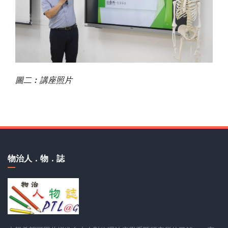
圖二︰講座照片
物治人．物．誌