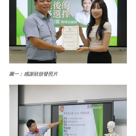
圖一︰感謝狀頒發照片