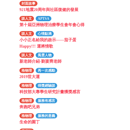
封面故事
921地震20周年與社區復健的發展
談人文
APTSA
第十屆亞洲物理治療學生會年會心得
談人文
心情點滴
小小正名給我的啟示——茄子蛋
Happy!!! 運將情歌
談人文
風雲人物
新老師介紹-劉宴齊老師
格物理
再一次感動
2019世大運
格物理
得獎經驗談
科技部大專學生研究計畫獲獎感言
格物理
服務有感言
奔跑吧兄弟
格物理
服務的意義
生命的園丁