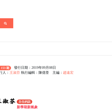
發行日期：2019年09月08日
 153 期
行人：
王淑芬
執行編輯：陳億荃 主編：
趙遠宏
主任的話
新學期新氣象