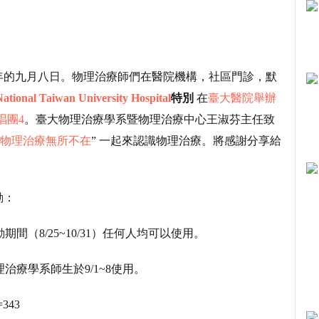
年的九月八日。物理治療師們在醫院機構，社區門診，默
onal Taiwan University Hospital
特別
在
臺大醫院舉辦
唱團4
。臺大物理治療學系暨物理治療中心王淑芬主任致
物理治療無所不在
” 一起來認識物理治療。將感謝分享給
動：
間（8/25~10/31）任何人均可以使用。
治療學系師生於9/1~8使用。
=343