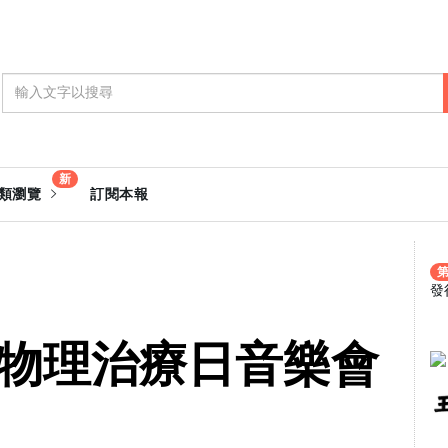
新
類瀏覽
訂閱本報
第
發
5 世界物理治療日音樂會