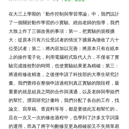
2019-11-01 03:29:30
作者
丁雨彤、路詠貽
在大三上學期的「動作控制與學習導論」中，我們設計
了一個關於動作學習的小實驗。經由老師的指導，我們
大致上作了三個改善的事項：第一，把實驗的規模擴
大：從原本只有六位受試者的情況下擴展為徵收了六十
位受試者；第二：將內容加以完善：將原本只有在紙本
上的操作電子化，利用電腦程式取代人力，不僅省了實
驗完成後校對的時間，也使實驗結果更為精確；第三：
將過程修改精進，之後便申請了科技部的大專生研究計
畫。我們覺得在整個申請過程到真正實驗的階段裡，最
重要的就是組員之間的合作與溝通，以及老師與學姐們
的幫忙。撰寫研究計畫時，我們分配了各自的工作，找
論文、寫草稿、查資料等等，都是要彼此互相幫忙的，
且在一次又一次的修改過程中，也學到了許多文字詞藻
的運用，而為了將字句刪修至更為精確卻又不失簡單易