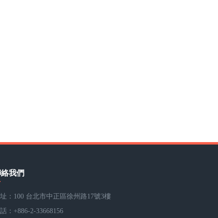
聯絡我們
址：100 台北市中正區徐州路17號3樓
話：+886-2-33668156