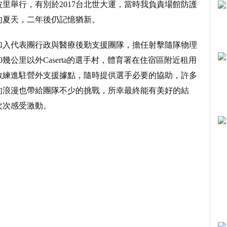
拿波里舉行，有別於2017台北世大運，當時我負責場館防護
的夏天，二年後仍記憶猶新。
加入代表團行政與醫療後勤支援團隊，擔任射擊隨隊物理
公里以外Caserta的選手村，體育署在住宿區附近租用
教練進駐營外支援據點，隨時提供選手必要的協助，許多
的浪漫也帶給團隊不少的挑戰，所幸最終能有美好的結
次次感受激動。