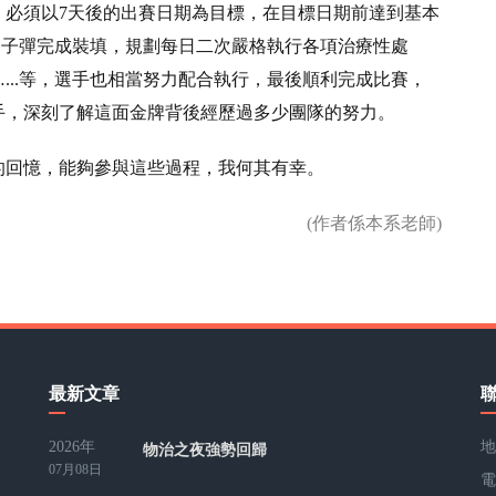
，必須以7天後的出賽日期為目標，在目標日期前達到基本
m的子彈完成裝填，規劃每日二次嚴格執行各項治療性處
...等，選手也相當努力配合執行，最後順利完成比賽，
手，深刻了解這面金牌背後經歷過多少團隊的努力。
動的回憶，能夠參與這些過程，我何其有幸。
(作者係本系老師)
最新文章
2026年
地
物治之夜強勢回歸
07月08日
電