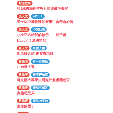
封面故事
921地震20周年與社區復健的發展
談人文
APTSA
第十屆亞洲物理治療學生會年會心得
談人文
心情點滴
小小正名給我的啟示——茄子蛋
Happy!!! 運將情歌
談人文
風雲人物
新老師介紹-劉宴齊老師
格物理
再一次感動
2019世大運
格物理
得獎經驗談
科技部大專學生研究計畫獲獎感言
格物理
服務有感言
奔跑吧兄弟
格物理
服務的意義
生命的園丁