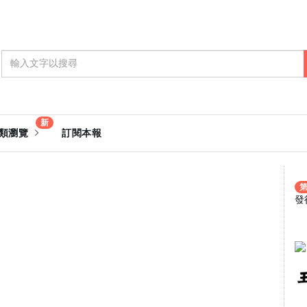
新
類瀏覽
訂閱本報
第
發