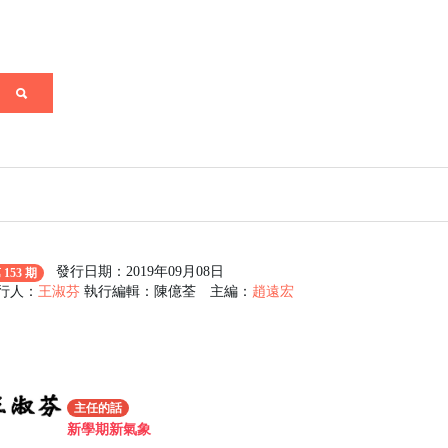
發行日期：2019年09月08日
 153 期
行人：
王淑芬
執行編輯：陳億荃 主編：
趙遠宏
主任的話
新學期新氣象