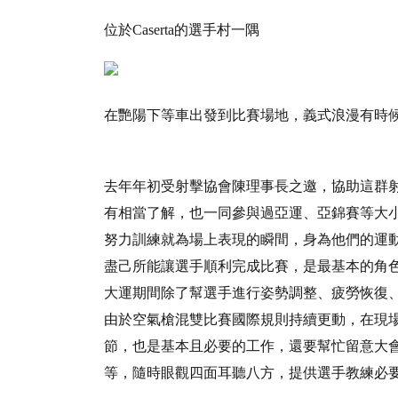
位於Caserta的選手村一隅
在艷陽下等車出發到比賽場地，義式浪漫有時
去年年初受射擊協會陳理事長之邀，協助這群
有相當了解，也一同參與過亞運、亞錦賽等大
努力訓練就為場上表現的瞬間，身為他們的運
盡己所能讓選手順利完成比賽，是最基本的角
大運期間除了幫選手進行姿勢調整、疲勞恢復
由於空氣槍混雙比賽國際規則持續更動，在現
節，也是基本且必要的工作，還要幫忙留意大
等，隨時眼觀四面耳聽八方，提供選手教練必