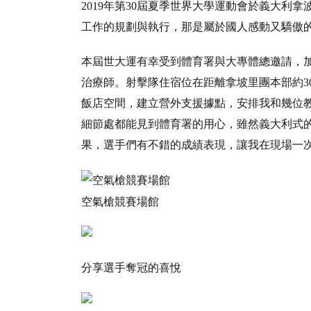
2019年第30屆夏季世界大學運動會於義大利
工作的規劃與執行，那是屬於國人感動又驕傲
本屆世大運有幸受到體育署與大專體總邀請，
治療師。射擊隊住宿位在距離拿坡里團本部約30幾
飯店空間，建立營外支援據點，安排我和幾位
細節處都能見到體育署的用心，雖然義大利式
果，選手們有不錯的成績表現，讓我在現場一
空氣槍競賽場館
分享選手奪冠的喜悅