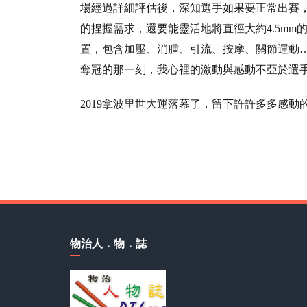
場經過詳細評估後，深知選手如果要正常出賽
的捏握需求，還要能靈活地將直徑大約4.5m
置，包含加壓、消腫、引流、按摩、關節運動…
奪冠的那一刻，我心裡的激動與感動不亞於選
2019拿波里世大運落幕了，留下許許多多感
物治人．物．誌