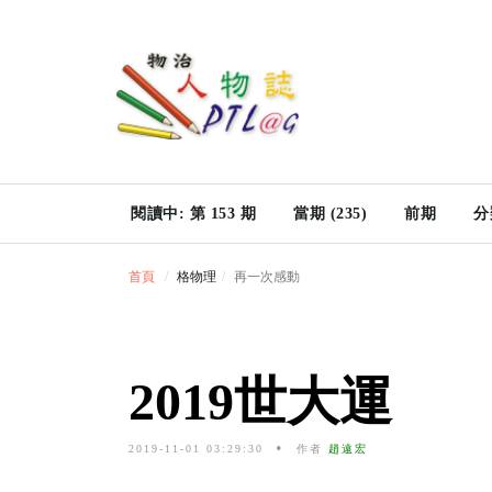
閱讀中: 第 153 期
當期 (235)
前期
分
首頁
格物理
再一次感動
2019世大運
2019-11-01 03:29:30
作者
趙遠宏